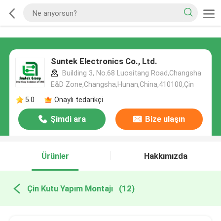
Suntek Electronics Co., Ltd.
Building 3, No.68 Luositang Road,Changsha
E&D Zone,Changsha,Hunan,China,410100,Çin
5.0
Onaylı tedarikçi
Şimdi ara
Bize ulaşın
Ürünler
Hakkımızda
Çin Kutu Yapım Montajı
(12)