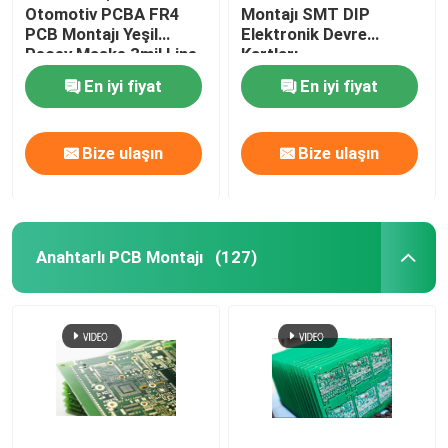
Otomotiv PCBA FR4
Montajı SMT DIP
PCB Montajı Yeşil
Elektronik Devre
Kutu Yapım Montajı
Peçey Maske 3mil Line
Kartları
En iyi fiyat
En iyi fiyat
Bize ulaşın
Bize ulaşın
Anahtarlı PCB Montajı
(127)