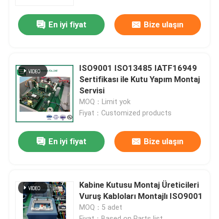
En iyi fiyat
Bize ulaşın
Fabrika turu
Kalite kontrol
ISO9001 ISO13485 IATF16949
Sertifikası ile Kutu Yapım Montaj
Bize ulaşın
Servisi
MOQ：Limit yok
Fiyat：Customized products
Haberler
En iyi fiyat
Bize ulaşın
Tüm servis talepleri
Teklif isteği
Kabine Kutusu Montaj Üreticileri
Vuruş Kabloları Montajlı ISO9001
MOQ：5 adet
EMS PCBA'sı
Fiyat：Based on Parts list