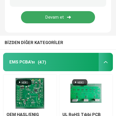
Tıbbi PCB Montajı
Esnek PCB Düzeneği
BİZDEN DİĞER KATEGORİLER
SMT PCB Montajı
PCB İmalatı
EMS PCBA'sı
(47)
Metal PCB'ler
Kablo montajı
Kablo Demeti
OEM HASL/ENIG
UL RoHS Tıbbi PCB