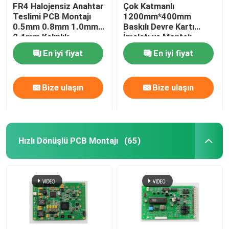
FR4 Halojensiz Anahtar
Çok Katmanlı
Teslimi PCB Montajı
1200mm*400mm
0.5mm 0.8mm 1.0mm
Baskılı Devre Kartı
2.4mm Kalınlık
İmalatı ve Montajı,
Bakır 0.5 - 10OZ
En iyi fiyat
En iyi fiyat
Bize ulaşın
Bize ulaşın
Hızlı Dönüşlü PCB Montajı
(65)