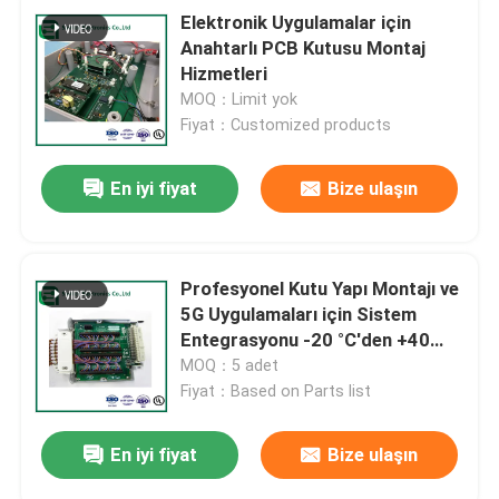
Elektronik Uygulamalar için
Anahtarlı PCB Kutusu Montaj
Hizmetleri
MOQ：Limit yok
Fiyat：Customized products
En iyi fiyat
Bize ulaşın
Profesyonel Kutu Yapı Montajı ve
5G Uygulamaları için Sistem
Entegrasyonu -20 °C'den +40
°C'ye kadar çalışma sıcaklığı ve
MOQ：5 adet
-30 °C'den +60 °C'ye kadar
Fiyat：Based on Parts list
depolama aralığı ile
En iyi fiyat
Bize ulaşın