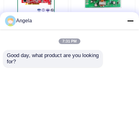
Çin'de 5oz Bakır CO İle
Güç koruması için SMT
Angela
Güç Koruması İçin
DIP Sert FR4 PCB
Özelleştirilebilir Baskılı
Haglen-Borsasız
Devre Kartı Montajı
RoH'lar
7:31 PM
En iyi fiyat
En iyi fiyat
Good day, what product are you looking 
for?
Bize ulaşın
Bize ulaşın
Daha fazla göster
Ana sayfa
Hakkımızda
Bize ulaşın
Desktop Site
Site Haritası
Gizlilik Politikası