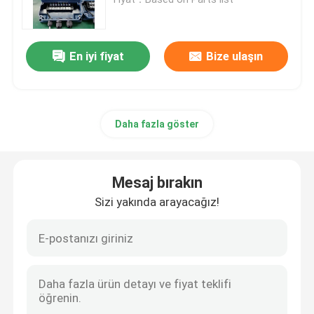
Anahtarlı PCB Montajı
En iyi fiyat
Bize ulaşın
Hızlı Dönüşlü PCB Montajı
Daha fazla göster
Endüstriyel PCB Montajı
Güç Koruma PCB Montajı
Mesaj bırakın
Sizi yakında arayacağız!
Yeni Enerji PCB Montajı
İletişim PCB Montajı
Otomotiv PCB Montajı