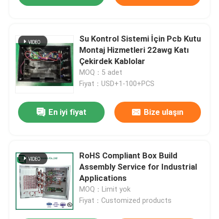
Su Kontrol Sistemi İçin Pcb Kutu
Montaj Hizmetleri 22awg Katı
Çekirdek Kablolar
MOQ：5 adet
Fiyat：USD+1-100+PCS
En iyi fiyat
Bize ulaşın
RoHS Compliant Box Build
Assembly Service for Industrial
Applications
MOQ：Limit yok
Fiyat：Customized products