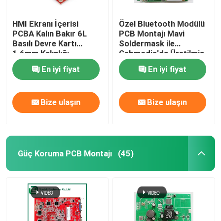
HMI Ekranı İçerisi
Özel Bluetooth Modülü
PCBA Kalın Bakır 6L
PCB Montajı Mavi
Basılı Devre Kartı
Soldermask ile
1.6mm Kalınlığı
Cabmodia'da Üretilmiş
ve Amerikan Tarifi Yok
En iyi fiyat
En iyi fiyat
Bize ulaşın
Bize ulaşın
Güç Koruma PCB Montajı
(45)