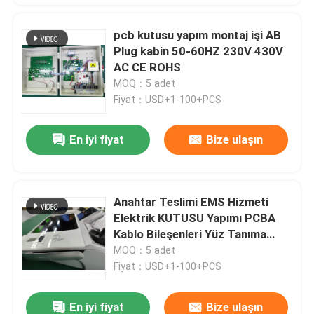
pcb kutusu yapım montaj işi AB
Plug kabin 50-60HZ 230V 430V
AC CE ROHS
MOQ：5 adet
Fiyat：USD+1-100+PCS
En iyi fiyat
Bize ulaşın
Anahtar Teslimi EMS Hizmeti
Elektrik KUTUSU Yapımı PCBA
Kablo Bileşenleri Yüz Tanıma
Cihazları İçin
MOQ：5 adet
Fiyat：USD+1-100+PCS
En iyi fiyat
Bize ulaşın