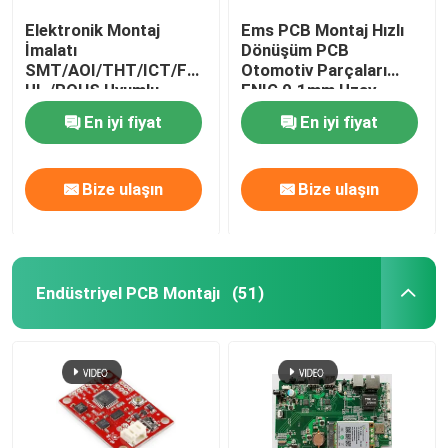
Elektronik Montaj
Ems PCB Montaj Hızlı
İmalatı
Dönüşüm PCB
SMT/AOI/THT/ICT/FT
Otomotiv Parçaları
UL /ROHS Uyumlu
ENIG 0.1mm Uzay
En iyi fiyat
En iyi fiyat
Bize ulaşın
Bize ulaşın
Endüstriyel PCB Montajı
(51)